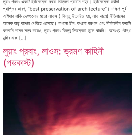
লুয়াং প্রবাং একটি ইউনেস্কো দ্বারা চিহ্নিত প্রাচীন শহর। ইউনেস্কো মর্যাদা
প্রাপ্তির কারণ, “best preservation of architecture”। দক্ষিণ-পূর্ব
এশিয়ার বাকি দেশগুলোর মতো লাওস ( কিন্তু উচ্চারিত হয়, লাও নামে) ইতিহাসের
অনেক ঝড় ঝাপটা পেরিয়ে এসেছে। কখনো চীন, কখনো জাপান এবং দীর্ঘকালীন ফরাসি
কলোনি শাসন সহ্য করেও, লুয়াং প্রবাং কিন্তু নিজস্বতা ভুলে যায়নি। অসংখ্য বৌদ্ধ
মন্দির এবং […]
লুয়াং প্রবাং, লাওস: ভ্রমণ কাহিনী
(পডকাস্ট)