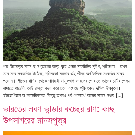
গত ডিসেম্বর মাসে দু সপ্তাহের জন্য ঘুরে এলাম দারুচিনির দ্বীপ, শ্রীলংকা। তখন
সবে সবে লকডাউন উঠেছে, শ্রীলংকা সরকার এই তীব্র অর্থনৈতিক সংকটের মধ্যে
পড়েনি। শীতের রাশিয়া থেকে পরিযায়ী মানুষগুলি ভারতের গোয়াতে তাদের চার্টার প্লেন
নামাতে পারেনি, তাই রাস্তা বদল করে চলে এসেছে শ্রীলংকার দক্ষিণ উপকূলে।
ইউরোপিয়ান বা আমেরিকানরা কিন্তু তখনও পূর্ব গোলার্ধে আসার সাহস সঞ্চয় […]
ভারতের লবণ ভান্ডার কচ্ছের রাণ: কচ্ছ
উপসাগরের মানসপুত্র