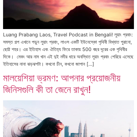
Luang Prabang Laos, Travel Podcast in Bengali! লুয়াং প্রবাং:
সমস্ত গল্প এখানে পড়ুন লুয়াং প্রবাং, লাওস একটি ইউনেস্কো পৃথিবী বিখ্যাত পুরানো,
ছোট্ট শহর। এর ইতিহাস এবং ঐতিহ্য ফিরে তাকায় 500 বছর দূরের এক পৃথিবীর
দিকে। মেকং আর নাম খান এই দুই নদীর ধারে অবস্থিত লুয়াং প্রবাং পেরিয়ে এসেছে
ইতিহাসের নানা ঝড়ঝপটা। কখনো চীন, কখনো জাপান […]
মালয়েশিয়া ভ্রমণ: আপনার প্রয়োজনীয়
জিনিসগুলি কী তা জেনে রাখুন!