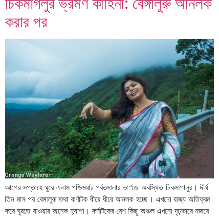
চিকমাগলুর ভ্রমণ কাহিনী: বেঙ্গালুরু আনলক
করার পর
আগের সপ্তাহে ঘুরে এলাম পশ্চিমঘাট পর্বতমালার ভা৺জে অবস্থিত চিকমাগালুর। দীর্ঘ
তিন মাস পর বেঙ্গালুরু তথা কর্ণাটক ধীরে ধীরে আনলক হচ্ছে। এখনো রাজ্য অতিক্রম
করে ঘুরতে যাওয়ার অনেক হ্যাপা। কর্নাটকের বেশ কিছু অঞ্চল এখনো দৃঢ়ভাবে নজরে