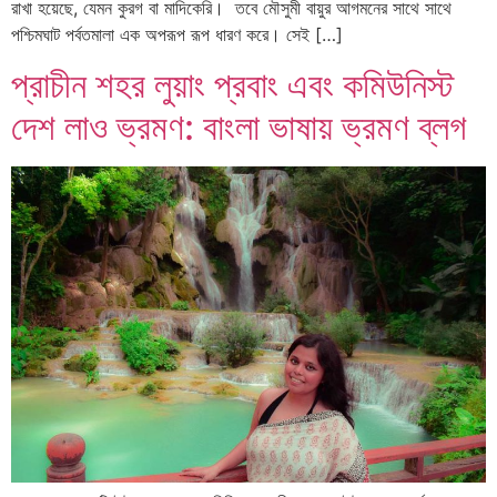
রাখা হয়েছে, যেমন কুরগ বা মাদিকেরি। তবে মৌসুমী বায়ুর আগমনের সাথে সাথে
পশ্চিমঘাট পর্বতমালা এক অপরূপ রূপ ধারণ করে। সেই […]
প্রাচীন শহর লুয়াং প্রবাং এবং কমিউনিস্ট
দেশ লাও ভ্রমণ: বাংলা ভাষায় ভ্রমণ ব্লগ